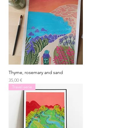
Thyme, rosemary and sand
Prezzo
35,00 €
Travel serie