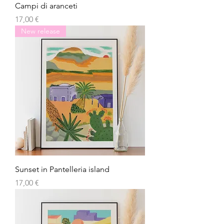
Campi di aranceti
Prezzo
17,00 €
New release
Sunset in Pantelleria island
Prezzo
17,00 €