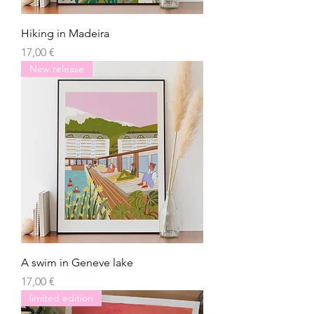
Hiking in Madeira
Prezzo
17,00 €
New release
A swim in Geneve lake
Prezzo
17,00 €
limited edition